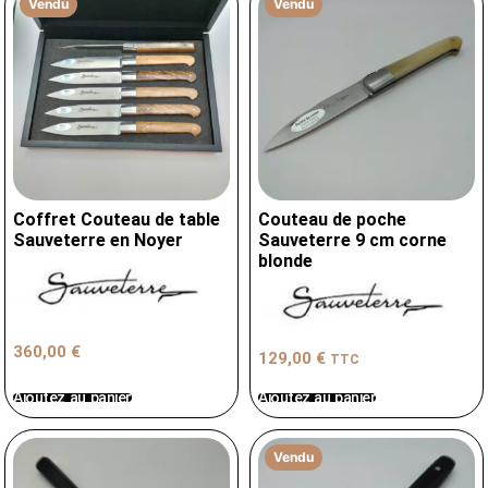
Vendu
Vendu
Coffret Couteau de table
Couteau de poche
Sauveterre en Noyer
Sauveterre 9 cm corne
blonde
360,00
€
129,00
€
TTC
Ajoutez au panier
Ajoutez au panier
Vendu