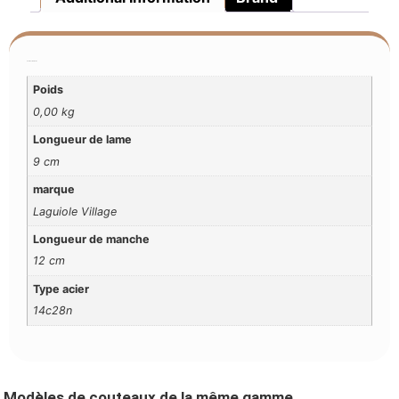
Additional Information
Poids
0,00 kg
Longueur de lame
9 cm
marque
Laguiole Village
Longueur de manche
12 cm
Type acier
14c28n
Modèles de couteaux de la même gamme