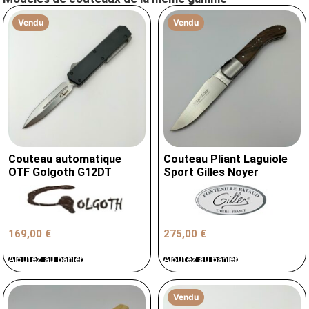
Vendu
Vendu
Couteau automatique
Couteau Pliant Laguiole
OTF Golgoth G12DT
Sport Gilles Noyer
169,00
€
275,00
€
Ajoutez au panier
Ajoutez au panier
Vendu