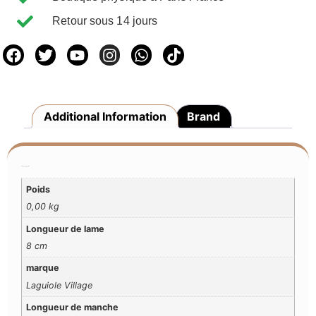
Retour sous 14 jours
Additional Information
Brand
Additional Information
Poids
0,00 kg
Longueur de lame
8 cm
marque
Laguiole Village
Longueur de manche