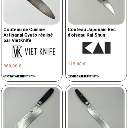
Couteau de Cuisine
Couteau Japonais Bec
Artisanal Gyuto réalisé
d’oiseau Kai Shun
par VietKnife
115,00
€
360,00
€
Ajoutez au panier
Ajoutez au panier