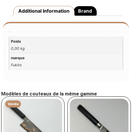
Additional Information
Brand
Additional Information
Poids
0,00 kg
marque
Fukito
Modèles de couteaux de la même gamme
Vendu