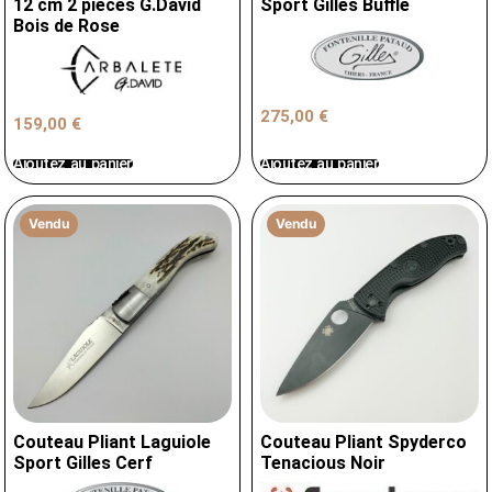
12 cm 2 pièces G.David
Sport Gilles Buffle
Bois de Rose
275,00
€
159,00
€
Ajoutez au panier
Ajoutez au panier
Vendu
Vendu
Couteau Pliant Laguiole
Couteau Pliant Spyderco
Sport Gilles Cerf
Tenacious Noir