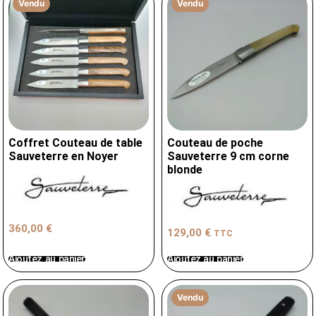
Vendu
Vendu
Coffret Couteau de table
Couteau de poche
Sauveterre en Noyer
Sauveterre 9 cm corne
blonde
360,00
€
129,00
€
TTC
Ajoutez au panier
Ajoutez au panier
Vendu