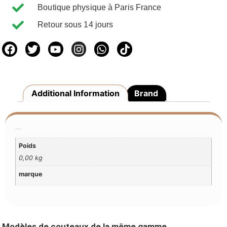
Boutique physique à Paris France
Retour sous 14 jours
Additional Information
Brand
Additional Information
Poids
0,00 kg
marque
Modèles de couteaux de la même gamme