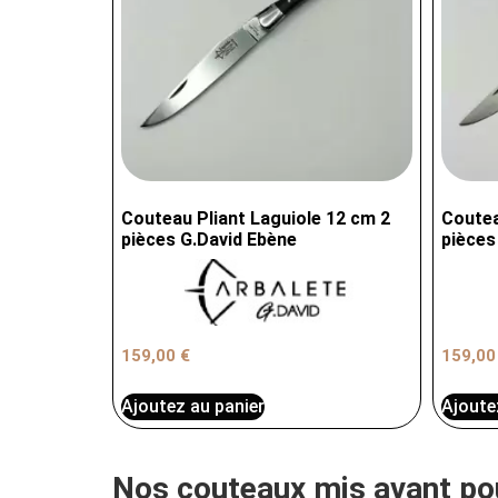
Couteau Pliant Laguiole 12 cm 2
Coutea
pièces G.David Ebène
pièces
159,00
€
159,0
Ajoutez au panier
Ajoute
Nos couteaux mis avant po