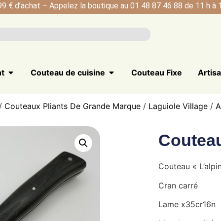
99 € d’achat – Appelez la boutique au 01 48 87 46 88 de 11 h à 1
nt
Couteau de cuisine
Couteau Fixe
Artis
/
Couteaux Pliants De Grande Marque
/
Laguiole Village
/
A
Couteau
Couteau « L’alpin
Cran carré
Lame x35cr16n