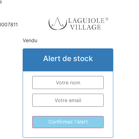
e
007811
Vendu
Alert de stock