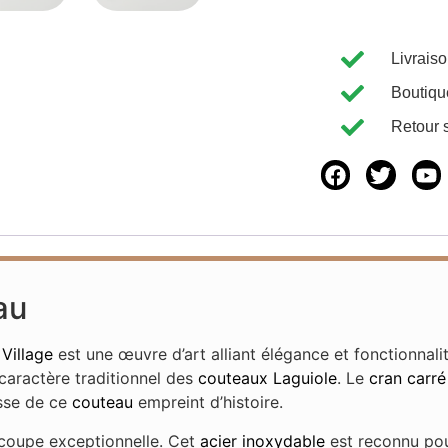
Livrais
Boutiqu
Retour 
au
 Village
est une œuvre d’art alliant élégance et fonctionnal
 caractère traditionnel des
couteaux Laguiole
. Le
cran carré
esse de ce
couteau
empreint d’histoire.
 coupe exceptionnelle. Cet
acier inoxydable
est reconnu pou