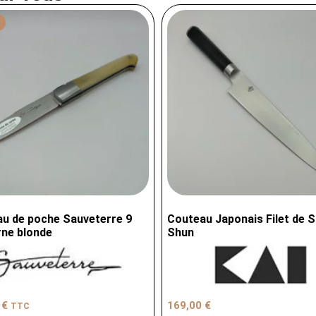
u de poche Sauveterre 9
Couteau Japonais Filet de S
ne blonde
Shun
0
€
169,00
€
TTC